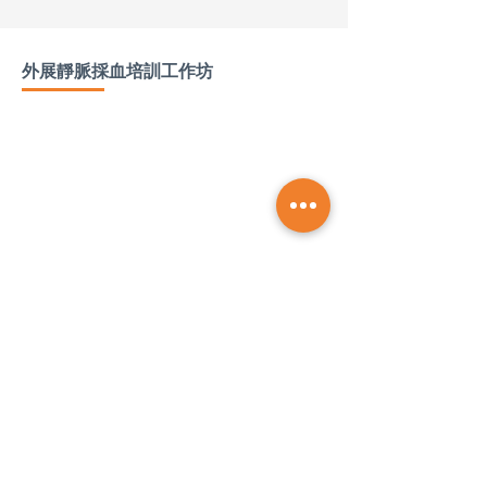
外展靜脈採血培訓工作坊
康健
康健
為提供地區
中心/地區
站之護士持續進修
與技能發展的機會，本中心護理團隊定期舉辦外展
靜脈採血培訓工作坊。這些工作坊旨在提供實務操
作訓練，培訓內容涵蓋最新的靜脈採血操作規範與
指引。