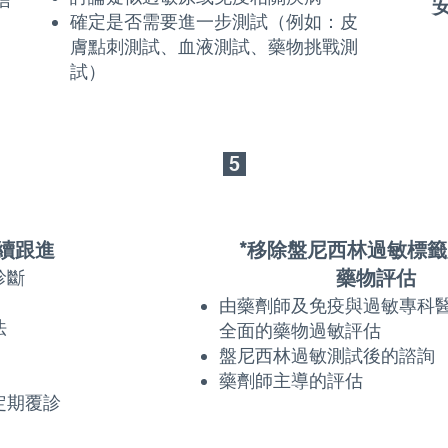
確定是否需要進一步測試（例如：皮
膚點刺測試、血液測試、藥物挑戰測
試）
5
續跟進
*移除盤尼西林過敏標籤
藥物評估
診斷
由藥劑師及免疫與過敏專科
法
全面的藥物過敏評估
盤尼西林
過敏測試後的諮詢
藥劑師主導的評估
定期覆診