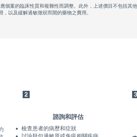
因應個案的臨床性質和複雜性而調整。此外，上述價目不包括其
用，以及緩解過敏徵狀而開的藥物之費用。
2
諮詢和評估
檢查患者的病歷和症狀
約
討論疑似過敏原或免疫相關疾病
信