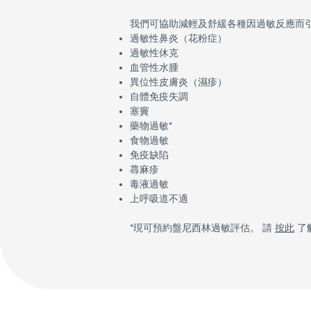
我們可協助減輕及舒緩各種因過敏反應而
過敏性鼻炎（花粉症）
過敏性休克
血管性水腫
異位性皮膚炎（濕疹）
自體免疫失調
塞竇
藥物過敏*
食物過敏
免疫缺陷
蕁麻疹
毒液過敏
上呼吸道不適
*現可預約盤尼西林過敏評估。 請
按此
了