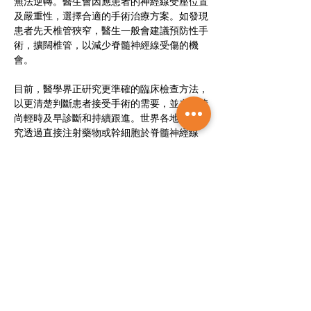
無法逆轉。醫生會因應患者的神經線受壓位置
及嚴重性，選擇合適的手術治療方案。如發現
患者先天椎管狹窄，醫生一般會建議預防性手
術，擴闊椎管，以減少脊髓神經線受傷的機
會。
目前，醫學界正硏究更準確的臨床檢查方法，
以更清楚判斷患者接受手術的需要，並在病情
尚輕時及早診斷和持續跟進。世界各地亦有硏
究透過直接注射藥物或幹細胞於脊髓神經線
內，提升治療效果。針對因遺傳引起的脊髓病
變，日本亦有硏究嘗試找出導致鈣化性韌帶的
基因，以改善預防和治療的可能性。
作者為港大醫學院臨床醫學學院矯形及創傷外
科學系臨床副教授關日康醫生
<刊載於《am730》，2023年5月15日>
2023年5月15日
Next