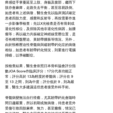
痺感從手掌蔓延至上肢、身軀及腹部，繼而下
肢亦會麻痺，走路失去平衡，甚至容易跌倒。
如患者有上述病徵，醫生會先以臨床測試確定
患者四肢力度、感覺和反射等，再按需要作進
一步影像學檢查：先以X光檢查是否有骨刺或
退化性移位，及排除其他非退化性病因，如腫
瘤等；再以磁力共振確定神經線受壓位置，是
否有椎間盤壓迫、黃韌帶腫脹等情況。另外，
由於頸椎壓迫性脊髓病與縱韌帶鈣化症的病徵
相似，如患者有韌帶鈣化情況，則要進行電腦
掃瞄，以準確斷症。
按檢查結果，醫生會依照日本骨科協會評分指
數JOA Score作臨床評分：17分代表功能正
常；評分高於 13為輕度的脊髓病；評分在 9 
至 13 之間，則為中度；評分低於 9，則為嚴
重，醫生大多建議這些患者接受外科手術。
脊髓病變無法自行痊癒，尤其韌帶鈣化會隨時
間日趨嚴重，所以初期或無病徵，待患者意外
受傷引致四肢麻痺、無力，甚至癱瘓，情況已