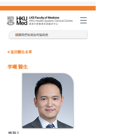
< 返回醫生名單
李曦 醫生
性別 |