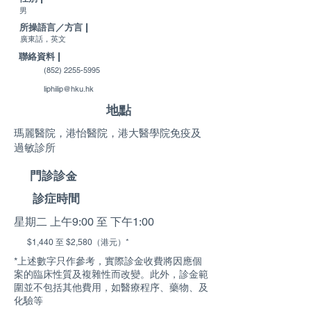
男
所操語言／方言 |
廣東話，英文
聯絡資料 |
(852) 2255-5995
liphilip@hku.hk
地點
瑪麗醫院，港怡醫院，港大醫學院免疫及
過敏診所
門診診金
診症時間
星期二 上午9:00 至 下午1:00
$1,440 至 $2,580（港元）*
*上述數字只作參考，實際診金收費將因應個
案的臨床性質及複雜性而改變。此外，診金範
圍並不包括其他費用，如醫療程序、藥物、及
化驗等