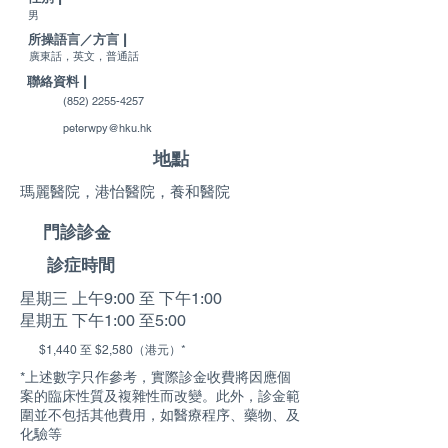
男
所操語言／方言 |
廣東話，英文，普通話
聯絡資料 |
(852) 2255-4257
peterwpy@hku.hk
地點
瑪麗醫院，港怡醫院，養和醫院
門診診金
診症時間
星期三 上午9:00 至 下午1:00
星期五 下午1:00 至5:00
$1,440 至 $2,580（港元）*
*上述數字只作參考，實際診金收費將因應個
案的臨床性質及複雜性而改變。此外，診金範
圍並不包括其他費用，如醫療程序、藥物、及
化驗等