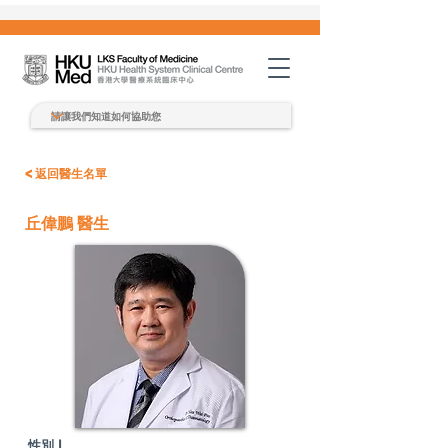
< 返回醫生名單
丘偉鵬 醫生
性別 |